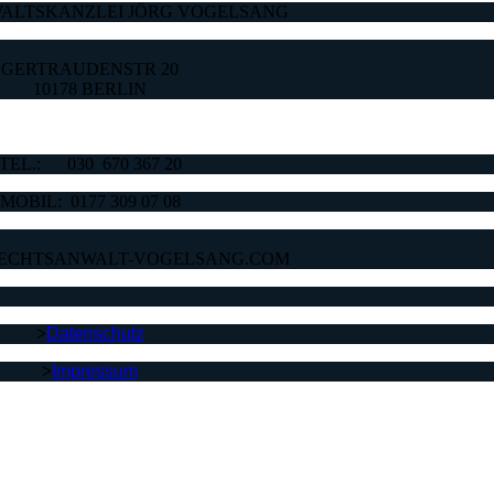
ALTSKANZLEI JÖRG VOGELSANG
GERTRAUDENSTR 20
10178 BERLIN
TEL.: 030 670 367 20
MOBIL: 0177 309 07 08
ECHTSANWALT-VOGELSANG.COM
>
Datenschutz
>
Impressum