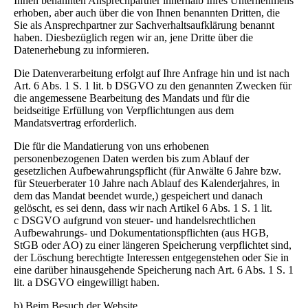
Ihnen benannten Ansprechpartner innerhalb Ihres Unternehmens
erhoben, aber auch über die von Ihnen benannten Dritten, die
Sie als Ansprechpartner zur Sachverhaltsaufklärung benannt
haben. Diesbezüglich regen wir an, jene Dritte über die
Datenerhebung zu informieren.
Die Datenverarbeitung erfolgt auf Ihre Anfrage hin und ist nach
Art. 6 Abs. 1 S. 1 lit. b DSGVO zu den genannten Zwecken für
die angemessene Bearbeitung des Mandats und für die
beidseitige Erfüllung von Verpflichtungen aus dem
Mandatsvertrag erforderlich.
Die für die Mandatierung von uns erhobenen
personenbezogenen Daten werden bis zum Ablauf der
gesetzlichen Aufbewahrungspflicht (für Anwälte 6 Jahre bzw.
für Steuerberater 10 Jahre nach Ablauf des Kalenderjahres, in
dem das Mandat beendet wurde,) gespeichert und danach
gelöscht, es sei denn, dass wir nach Artikel 6 Abs. 1 S. 1 lit.
c DSGVO aufgrund von steuer- und handelsrechtlichen
Aufbewahrungs- und Dokumentationspflichten (aus HGB,
StGB oder AO) zu einer längeren Speicherung verpflichtet sind,
der Löschung berechtigte Interessen entgegenstehen oder Sie in
eine darüber hinausgehende Speicherung nach Art. 6 Abs. 1 S. 1
lit. a DSGVO eingewilligt haben.
b) Beim Besuch der Website